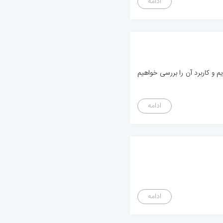
ادامه
مات کلیدی continue, break و goto در PHP می پردازیم و کاربرد آن را بررسی خواهیم
ادامه
ادامه