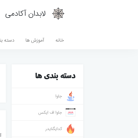
لابدان آکادمی
خانه
آموزش ها
دسته بن
دسته بندی ها
جاوا
جاوا اف ایکس
کدایگنایدر
آمو