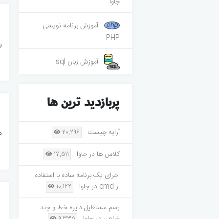
جاوا
آموزش برنامه نویسی
PHP
رش
آموزش زبان sql
پربازدید ترین ها
آرایه چیست
20,296
در ا
کلاس ها در جاوا
17,511
اجرای یک برنامه ساده با استفاده
از cmd در جاوا
10,122
رسم مستطیل دایره خط و چند