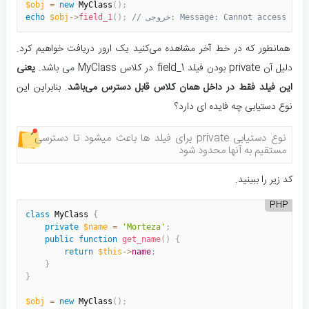
$obj
=
new
MyClass
(
)
;
Message: Cannot access private p
;
)
(
field_1
>
-
$obj
echo
همانطور که در خط آخر مشاهده می‌کنید یک ارور دریافت خواهیم کرد.
دلیل آن private بودن فیلد field_1 در کلاس MyClass می باشد.
یعنی
این فیلد فقط در داخل همان کلاس قابل دسترس می‌باشد
. بنابراین این
نوع دستیابی چه فایده ای دارد؟
نوع دستیابی private برای فیلد ها باعث میشود تا دسترسی
مستقیم به آنها محدود شود
کد زیر را ببینید.
PHP
class
MyClass
{
private
$name
=
'Morteza'
;
public
function
get_name
(
)
{
return
$this
-
>
name
;
}
}
$obj
=
new
MyClass
(
)
;