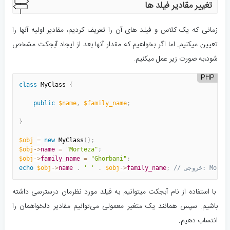
تغییر مقادیر فیلد ها
زمانی که یک کلاس و فیلد های آن را تعریف کردیم، مقادیر اولیه آنها را
تعیین میکنیم. اما اگر بخواهیم که مقدار آنها بعد از ایجاد آبجکت مشخص
شود،‌به صورت زیر عمل میکنیم.
PHP
class
MyClass
{
public
$name
,
$family_name
;
}
$obj
=
new
MyClass
(
)
;
$obj
-
>
name
=
"Morteza"
;
$obj
-
>
family_name
=
"Ghorbani"
;
Morteza Gho
;
family_name
>
-
$obj
.
' '
.
name
>
-
$obj
echo
با استفاده از نام آبجکت میتوانیم به فیلد مورد نظرمان درسترسی داشته
باشیم. سپس همانند یک متغیر معمولی می‌توانیم مقادیر دلخواهمان را
انتساب دهیم.