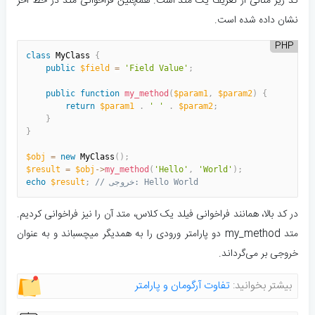
کد زیر مثالی از تعریف یک متد است. همچنین فراخوانی متد در خط آخر
نشان داده شده است.
PHP
class
MyClass
{
public
$field
=
'Field Value'
;
public
function
my_method
(
$param1
,
$param2
)
{
return
$param1
.
' '
.
$param2
;
}
}
$obj
=
new
MyClass
(
)
;
$result
=
$obj
-
>
my_method
(
'Hello'
,
'World'
)
;
// خروجی: Hello World
;
$result
echo
در کد بالا، همانند فراخوانی فیلد یک کلاس، متد آن را نیز فراخوانی کردیم.
متد my_method دو پارامتر ورودی را به همدیگر میچسباند و به عنوان
خروجی بر می‌گرداند.
بیشتر بخوانید:
تفاوت آرگومان و پارامتر