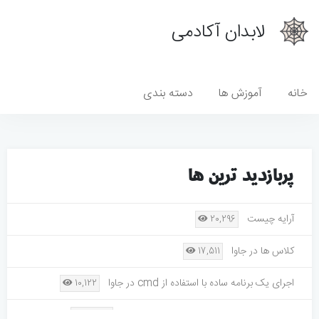
لابدان آکادمی
خانه
آموزش ها
دسته بندی
پربازدید ترین ها
آرایه چیست
20,296
کلاس ها در جاوا
17,511
اجرای یک برنامه ساده با استفاده از cmd در جاوا
10,122
رسم مستطیل دایره خط و چند ضلعی در جاوا
9,335