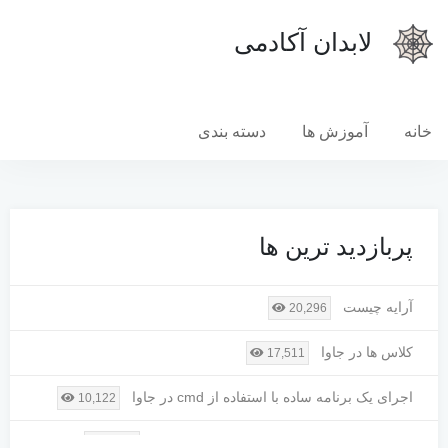
لابدان آکادمی
خانه
آموزش ها
دسته بندی
پربازدید ترین ها
آرایه چیست
20,296
کلاس ها در جاوا
17,511
اجرای یک برنامه ساده با استفاده از cmd در جاوا
10,122
رسم مستطیل دایره خط و چند ضلعی در جاوا
9,335