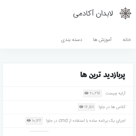
لابدان آکادمی
خانه
آموزش ها
دسته بندی
پربازدید ترین ها
آرایه چیست
20,296
کلاس ها در جاوا
17,511
اجرای یک برنامه ساده با استفاده از cmd در جاوا
10,122
رسم مستطیل دایره خط و چند ضلعی در جاوا
9,335