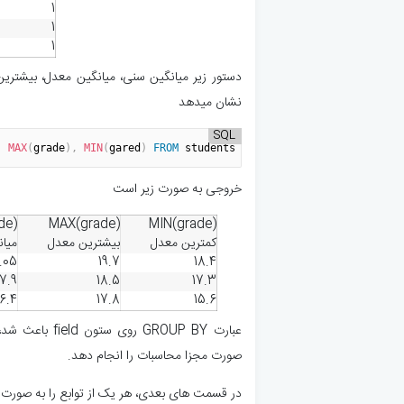
1
1
1
نشان میدهد
SQL
,
MAX
(
grade
)
,
MIN
(
gared
)
FROM
 students 
GROUP
BY
 field
;
خروجی به صورت زیر است
de)
MAX(grade)
MIN(grade)
کمترین معدل
بیشترین معدل
میا
9.05
19.7
18.4
17.9
18.5
17.3
16.4
17.8
15.6
صورت مجزا محاسبات را انجام دهد.
در قسمت های بعدی، هر یک از توابع را به صورت 