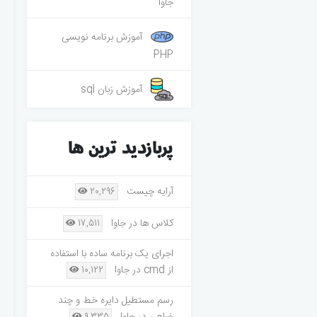
جاوا
آموزش برنامه نویسی
PHP
آموزش زبان sql
پربازدید ترین ها
آرایه چیست
20,296
کلاس ها در جاوا
17,511
اجرای یک برنامه ساده با استفاده
از cmd در جاوا
10,122
رسم مستطیل دایره خط و چند