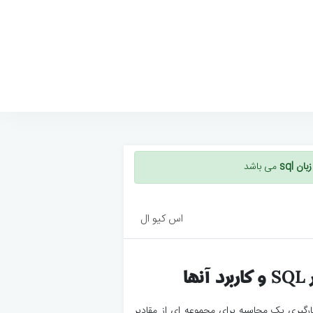
ن sql
می باشد
اس کیو ال
یا aggregate function برای بکارگیری بک محاسبه برای مجموعه ای از مقادیر