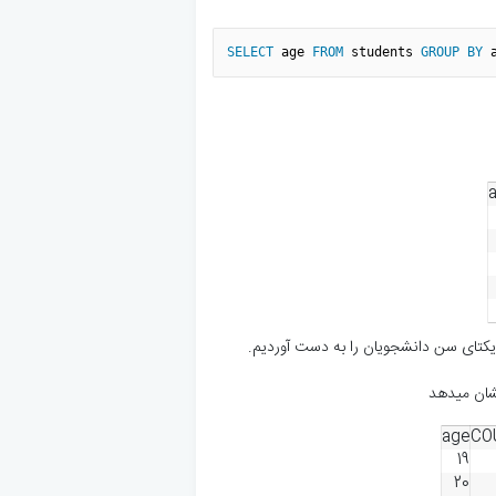
SELECT
 age 
FROM
 students 
GROUP
BY
 
شان میدهد
age
CO
19
20