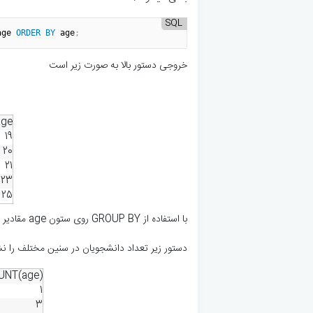
SQL
age 
ORDER
BY
 age
;
خروجی دستور بالا به صورت زیر است
age
19
20
21
23
25
با استفاده از GROUP BY روی ستون age مقادیر یکتای سن دانشجویان را به دست‌ آوردیم.
دستور زیر تعداد دانشجویان در سنین مختلف را ن
UNT(age)
1
3