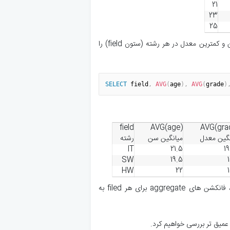
21
23
25
دستور زیر میانگین سنی، میانگین معدل، بیشترین و کمترین معدل در هر رشته (ستون field) را
SELECT
 field
,
AVG
(
age
)
,
AVG
(
grade
)
field
AVG(age)
AVG(gra
نگین معدل
میانگین سن
رشته
IT
21.5
1
SW
19.5
HW
22
عبارت GROUP BY روی ستون field باعث شد، فانکشن های aggregate برای هر filed به
عمیق تر بررسی خواهیم کرد.