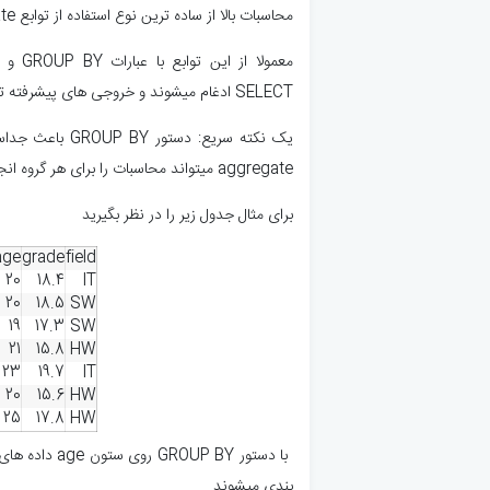
محاسبات بالا از ساده ترین نوع استفاده از توابع aggregate است.
SELECT ادغام میشوند و خروجی های پیشرفته تری رو ارائه میدهند.
یک نکته سریع: دست
aggregate میتواند محاسبات را برای هر گروه انجام دهد.
برای مثال جدول زیر را در نظر بگیرید
age
grade
field
20
18.4
IT
20
18.5
SW
19
17.3
SW
21
15.8
HW
23
19.7
IT
20
15.6
HW
25
17.8
HW
بندی میشوند.