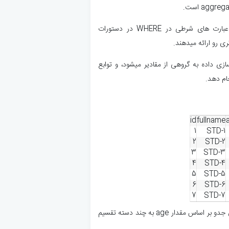
معمولا از این توابع با عبارات GROUP BY و عبارت های شرطی در WHERE در دستورات
ور GROUP BY باعث جداسازی داده به گروهی از مقادیر میشود، و توابع
id
fullname
1
STD-1
2
STD-2
3
STD-3
4
STD-4
5
STD-5
6
STD-6
7
STD-7
با دستور GROUP BY روی ستون age داده های جدو بر اساس مقدار age به چند دسته تقسیم