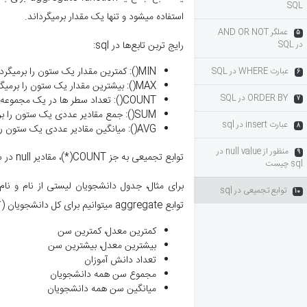
SQL
استفاده میشود و تنها یک مقدار برمیگرداند.
عملگر AND OR NOT
5
در SQL
رایج تربن تابع‌ها در sql:
MIN(): کمترین مقدار یک ستون را برمیگرداند
عبارت WHERE در SQL
6
MAX(): بیشترین مقدار یک ستون را برمیگرداند
ORDER BY در SQL
COUNT(): تعداد سطر ها در یک مجموعه را بر میگرداند
7
SUM(): جمع مقادیر عددی یک ستون را برمیگرداند
عبارت insert در sql
8
AVG(): میانگین مقادیر عددی یک ستون را برمیگرداند
منظور از null value در
9
توابع تجمیعی به جز COUNT(*)، مقادیر null در ستون ها را نادیده میگیرند.
sql چیست
برای مثال، جدول دانشجویان لیستی از نام و نام
توابع تجمیعی در sql
10
توابع aggregate میتوانیم برای کل دانشجویان (که مجموعه ما هستند) مواردی مانند:
کمترین معدل، کمترین سن
بیشترین معدل، بیشترین سن
تعداد دانش آموزان
مجموع سن همه دانشجویان
میانگین سن همه دانشجویان