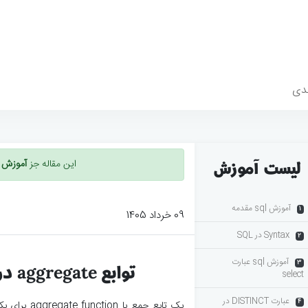
دی
لیست آموزش
این مقاله جز
آموزش زبا
آموزش sql مقدمه
1
09 خرداد 1405
Syntax در SQL
2
آموزش sql عبارت
3
توابع aggregate در SQL و کاربرد آنها
select
عبارت DISTINCT در
4
یک تابع جمع 